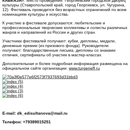
КАВКАЗА
«. Место проведения: Георгиевский городской Дворец
культуры (Ставропольский край, город Георгиевск, ул. Чугурина,
12). Фестиваль проводится без возрастных ограничений по всем
номинациям культуры и искусства.
К участию в фестивале допускаются: любительские и
профессиональные творческие коллективы и солисты различных
жанров и направлений из России и других стран.
Участники фестивалей получают: кубки, дипломы, медали,
денежные премии (из призового фонда). Руководители
получают: благодарственные письма, дипломы со знаками
отличия, сертификаты об участии в мастер-классах.
Дополнительная и более подробная информация размещена на
официальном сайте организации:
www.turgeneff.ru
E-mail: dk_edisultanova@mail.ru
Телефон: +79389015251