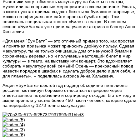
Участники могут обменять макулатуру на билеты в театры,
музеи или на спортивные мероприятия в своем регионе. Узнать,
в каких пунктах приема выдают билеты за бумажное вторсырье,
можно на официальном сайте проекта бумбатл.рф. Там
появилась специальная кнопка «Билет в театр». В осеннем
сезоне «БумБатла» уже приняла участие актриса и блогер Анна
Хилькевич.
«Для меня “БумБатл” — это отличный пример того, как простая
и понятная привычка может приносить двойную пользу. Сдавая
макулатуру, ты не только очищаешь дом от ненужной бумаги и
сохраняешь деревья, но и получаешь настоящий билет в мир
культуры — в театр, на выставку или концерт. Это вдохновляет
собирать макулатуру всей семьёй! Осень — прекрасный повод
навести порядок в шкафах и сделать доброе дело и для себя, и
для планеты», – поделилась актриса Анна Хилькевич.
Акция «БумБатл» шестой год подряд объединяет миллионы
россиян, мотивируя бережно относиться к природе через
ответственное потребление и сортировку отходов. В этом году в
акции приняли участие более 450 тысяч человек, которые сдали
на переработку 1273 тонны макулатуры.